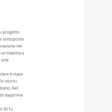
su progetto
 e sottoposta
evazione nel
i architettura
stile
o
olare é stata
ici storici
olzano. Nel
itò dapprima
i 30 fu