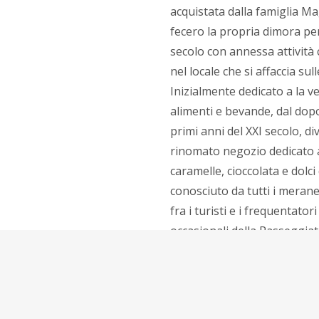
acquistata dalla famiglia M
fecero la propria dimora pe
secolo con annessa attività
nel locale che si affaccia su
Inizialmente dedicato a la ve
alimenti e bevande, dal dop
primi anni del XXI secolo, d
rinomato negozio dedicato a
caramelle, cioccolata e dolci 
conosciuto da tutti i meran
fra i turisti e i frequentatori
occasionali della Passeggiat
allora la sua struttura e il 
sono rimasti pressochè inal
la villa è stata oggetto di u
pregetto di restauro conser