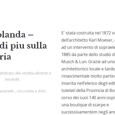
Iolanda –
E´ stata costruita nel 1872 
dell’architetto Karl Moeser,
di piu sulla
ad un intervento di soprael
1885 da parte dello studio d
oria
Musch & Lun. Grazie ad uno 
architettonico locale e tard
dedicato alla vendita alimenti e
rinascimentale molto partic
bevande.
inserita nell’elenco degli edif
tutelati della Provincia di B
ramelle , cioccolata e dolci.
corso dei suoi 140 anni osp
una boutique di scarpe e
successivamentem negli ann