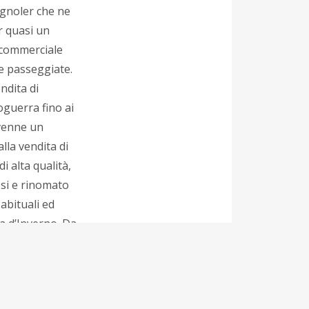
agnoler che ne
r quasi un
 commerciale
lle passeggiate.
ndita di
oguerra fino ai
ivenne un
lla vendita di
di alta qualità,
esi e rinomato
 abituali ed
a d’Inverno. Da
suo aspetto
terati. Nel 2017
n accurato
vativo da parte