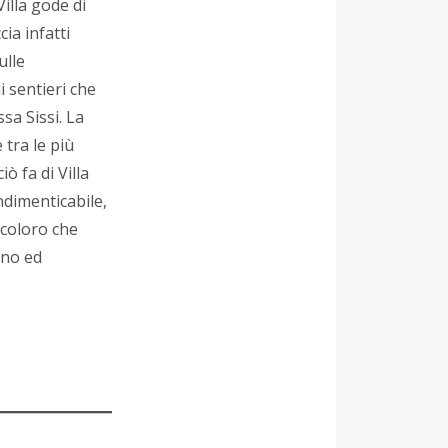
Villa gode di
cia infatti
ulle
 sentieri che
sa Sissi. La
 tra le più
iò fa di Villa
ndimenticabile,
 coloro che
ano ed