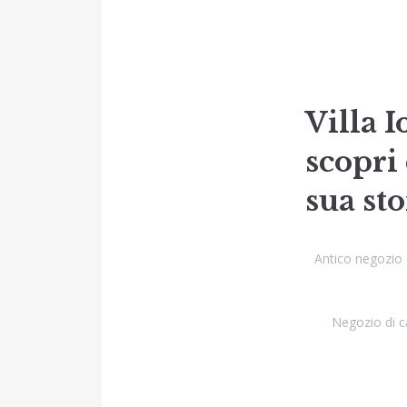
Villa 
scopri 
sua st
Antico negozio 
Negozio di ca