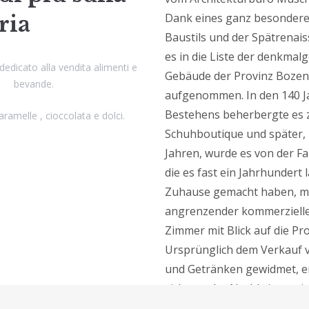
Dank eines ganz besondere
oria
Baustils und der Spätrenai
es in die Liste der denkmal
dedicato alla vendita alimenti e
Gebäude der Provinz Bozen
bevande.
aufgenommen. In den 140 J
Bestehens beherbergte es 
ramelle , cioccolata e dolci.
Schuhboutique und später, 
Jahren, wurde es von der F
die es fast ein Jahrhundert 
Zuhause gemacht haben, m
angrenzender kommerzieller
Zimmer mit Blick auf die P
Ursprünglich dem Verkauf 
und Getränken gewidmet, en
sich von der Nachkriegszeit 
frühen Jahre des 21. Jahrhu