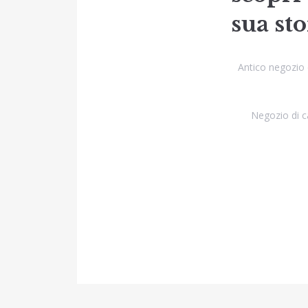
sua st
Antico negozio 
Negozio di ca