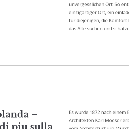
unvergesslichen Ort. So ent
einzigartiger Ort, ein einl
für diejenigen, die Komfort 
das Alte suchen und schätze
Iolanda –
Es wurde 1872 nach einem 
Architekten Karl Moeser er
di piu sulla
vom Architekturbüro Musch