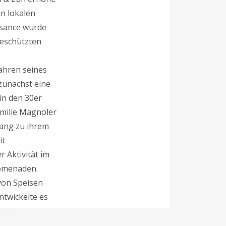
n lokalen
ssance wurde
geschützten
ahren seines
zunächst eine
in den 30er
amilie Magnoler
lang zu ihrem
it
 Aktivität im
romenaden.
von Speisen
twickelte es
bis in die
nderts zu