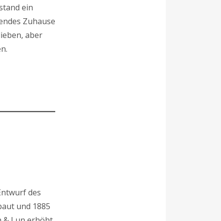
stand ein
adendes Zuhause
lieben, aber
n.
Entwurf des
baut und 1885
 & Lun erhöht.