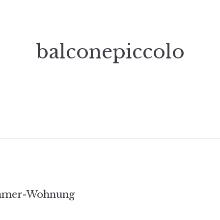
balconepiccolo
s-
mmer-Wohnung
tion