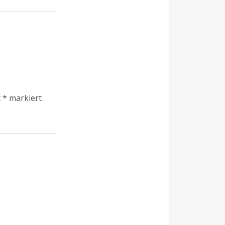
t
*
markiert