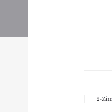
Beitrag
2-Zi
Naviga