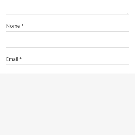
Nome
*
Email
*
Do il mio consenso affinché un cookie salvi i miei dati
(nome, email, sito web) per il prossimo commento.