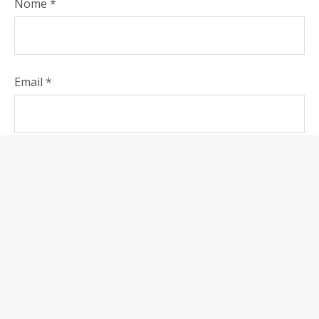
Nome
*
Email
*
Do il mio consenso affinché un cookie salvi i miei dati
(nome, email, sito web) per il prossimo commento.