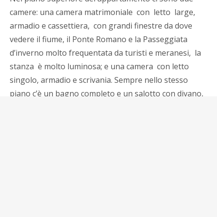
camere: una camera matrimoniale con letto large,
armadio e cassettiera, con grandi finestre da dove
vedere il fiume, il Ponte Romano e la Passeggiata
d’inverno molto frequentata da turisti e meranesi, la
stanza è molto luminosa; e una camera con letto
singolo, armadio e scrivania. Sempre nello stesso
piano c’è un bagno completo e un salotto con divano,
tv satellitare, scrivania e angolo lettura.
Nel primo piano c’è l ‘ingresso con panca e
appendiabiti. Un salone con divano letto, tv satellitare,
angolo lettura e un bellissimo pianoforte. La cucina
attrezzata, alla quale si accede dal salone, è completa
di tutto il necessario: frigorifero, lavastoviglie,
bollitore, caffettiera , stoviglie e accessori e tavolo di 6
posti. C’è un piccolo balcone che si affaccia sulla